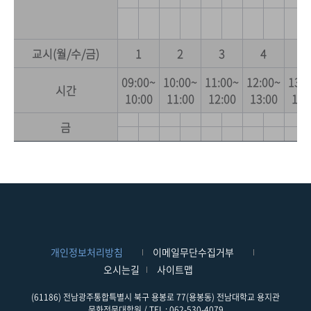
교시(월/수/금)
1
2
3
4
5
09:00~
10:00~
11:00~
12:00~
13:0
시간
10:00
11:00
12:00
13:00
14:
금
개인정보처리방침
이메일무단수집거부
오시는길
사이트맵
(61186) 전남광주통합특별시 북구 용봉로 77(용봉동) 전남대학교 용지관
문화전문대학원 / TEL : 062-530-4079