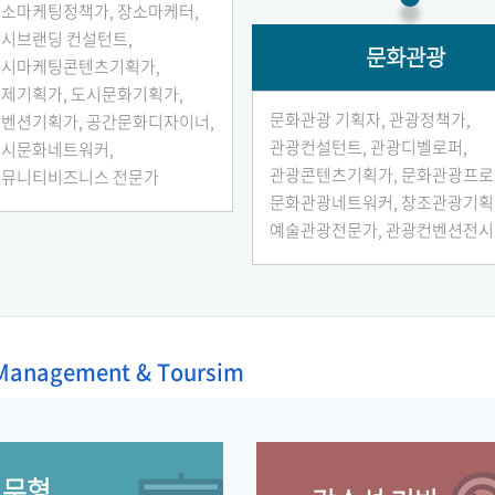
소마케팅정책가, 장소마케터,
시브랜딩 컨설턴트,
문화관광
도시마케팅콘텐츠기획가,
제기획가, 도시문화기획가,
문화관광 기획자, 관광정책가,
벤션기획가, 공간문화디자이너,
관광컨설턴트, 관광디벨로퍼,
시문화네트워커,
관광콘텐츠기획가, 문화관광프로
커뮤니티비즈니스 전문가
문화관광네트워커, 창조관광기획
예술관광전문가, 관광컨벤션전
 Management & Toursim
실무형