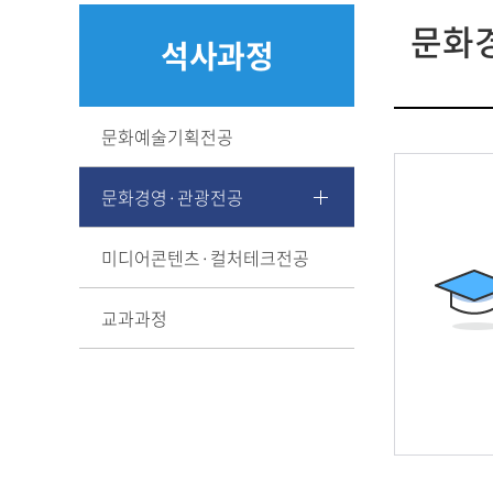
문화
석사과정
문화예술기획전공
문화경영·관광전공
미디어콘텐츠·컬처테크전공
교과과정
문화예술기획전공
문화경영·관광전공
미디어콘텐츠·컬처테크전공