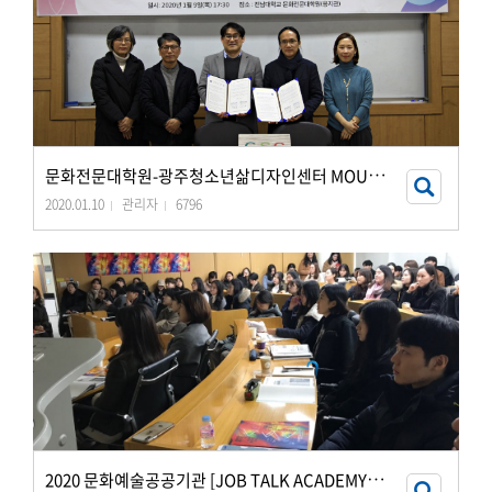
문
화전문대학원-광주청소년삶디자인센터 MOU(01.09.)
2020.01.10
관리자
6796
2
020 문화예술공공기관 [JOB TALK ACADEMY ] 개최