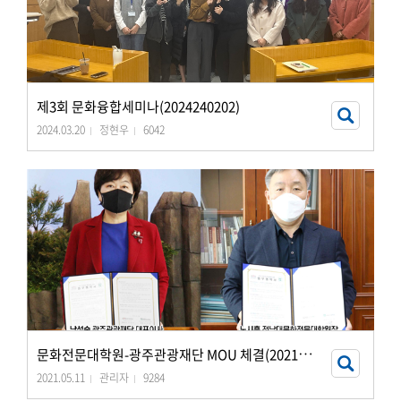
제3회 문화융합세미나(2024240202)
2024.03.20
정현우
6042
문
화전문대학원-광주관광재단 MOU 체결(20210428)
2021.05.11
관리자
9284