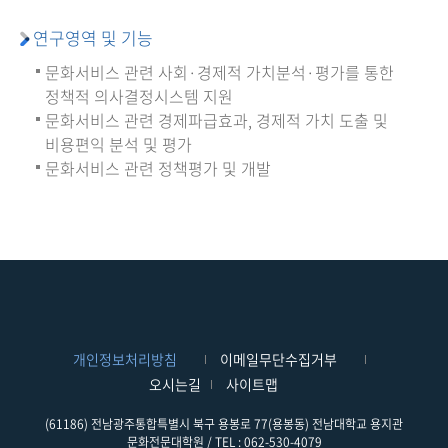
연구영역 및 기능
문화서비스 관련 사회·경제적 가치분석·평가를 통한
정책적 의사결정시스템 지원
문화서비스 관련 경제파급효과, 경제적 가치 도출 및
비용편익 분석 및 평가
문화서비스 관련 정책평가 및 개발
개인정보처리방침
이메일무단수집거부
오시는길
사이트맵
(61186) 전남광주통합특별시 북구 용봉로 77(용봉동) 전남대학교 용지관
문화전문대학원 / TEL : 062-530-4079