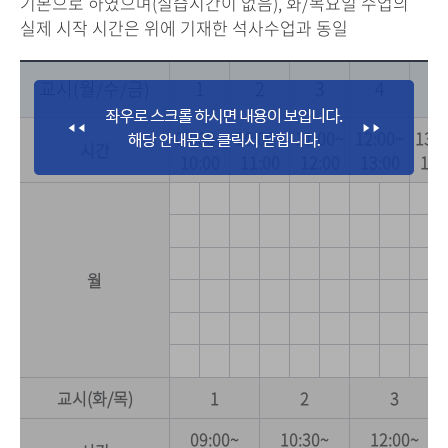
기본으로 하였으며(실습시간이 없음), 화/목요일 수업의
실제 시작 시간은 위에 기재한 석사수업과 동일
교시(월/수/금)
1
2
3
4
5
09:00~
10:00~
11:00~
12:00~
13:0
시간
10:00
11:00
12:00
13:00
14:
월
교시(화/목)
1
2
3
09:00~
10:30~
12:00~