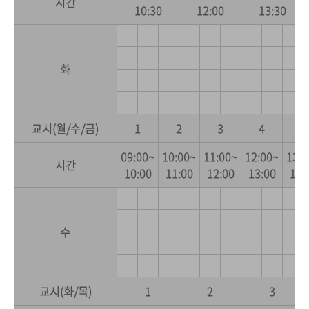
시간
10:30
12:00
13:30
화
교시(월/수/금)
1
2
3
4
5
09:00~
10:00~
11:00~
12:00~
13:0
시간
10:00
11:00
12:00
13:00
14:
수
교시(화/목)
1
2
3