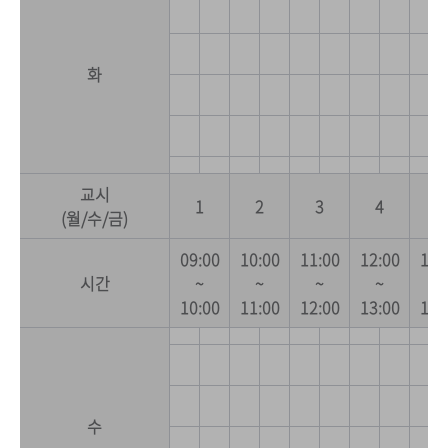
화
교시
1
2
3
4
5
(월/수/금)
09:00
10:00
11:00
12:00
13:
시간
~
~
~
~
~
10:00
11:00
12:00
13:00
14:
수