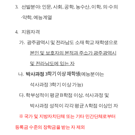
3. 선발분야: 인문, 사회, 공학, 농수산, 이학,
의
·
수의
·
약학
,
예능계열
4.
지원자격
가.
광주광역시 및 전라남도 소재 학교 재학생으로
본인 및 보호자의 본적과 주소가 광주광역시
및 전라남도에 있는 자
학기 이상 재학생
나.
박사과정
3
(
예능분야는
석사과정
3
학기 이상 가능
)
다.
학부성적이 평균
B
학점 이상
,
석사과정 및
박사과정 성적이 각각 평균
A
학점 이상인 자
※
국가 및 지방자치단체 또는 기타 민간단체로부터
등록금 수준의 장학금을 받는 자 제외