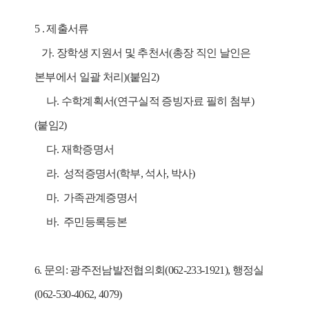
5
.
제출서류
가.
장학생 지원서 및 추천서
(
총장 직인 날인은
본부에서 일괄 처리
)(
붙임2
)
나.
수학계획서
(
연구실적 증빙자료 필히 첨부
)
(
붙임2
)
다.
재학증명서
라.
성적증명서
(
학부
,
석사
,
박사
)
마.
가족관계증명서
바.
주민등록등본
6.
문의
:
광주전남발전협의회
(
062-233-1921), 행정실
(062-530-4062, 4079)