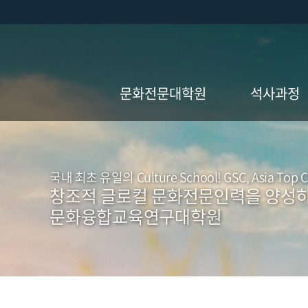
문화전문대학원
석사과정
원장인사말
문화예술기획
전공
비전
국내 최초 유일의 Culture School! GSC, Asia Top Cl
문화경영·
창조적 글로컬 문화전문인력을 양성
연혁
관광전공
문화융합교육연구대학원
교수진
미디어콘텐츠
·
오시는 길
컬처테크전공
교과과정