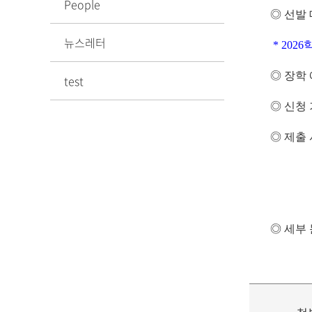
People
◎
선발 
뉴스레터
* 202
◎
장학
test
◎
신청
◎
제출
2
3
◎ 세부 문