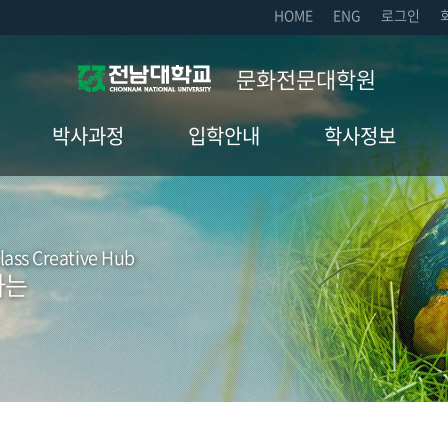
HOME
ENG
로그인
문화전문대학원
박사과정
입학안내
학사정보
학과소개
입시요강
학사일정
교과과정
학칙
ass Creative Hub
하는
입학안내
교학규정
학칙
내규
교학규정
강의시간표
내규
등록