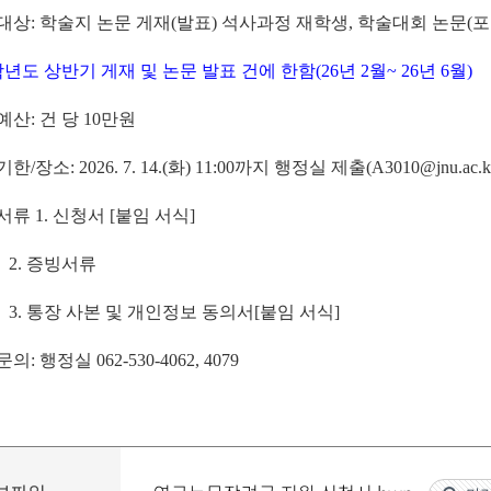
대상:
학술지 논문 게재
(
발표
)
석사과정 재학생,
학술대회 논문
(
포
6학년도 상반기 게재 및 논문 발표 건에 한함(26년 2월~ 26년 6월)
 예산
: 건 당 10만원
 기한
/
장소
: 2026. 7. 14.(화
) 11:00
까지 행정실 제출(A3010@jnu.ac.k
 서류
1.
신청서
[
붙임 서식
]
.
증빙서류
.
통장 사본 및 개인정보 동의서
[
붙임 서식
]
의: 행정실 062-530-4062, 4079