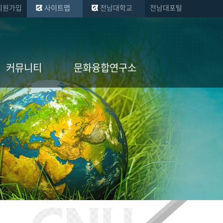
회원가입
사이트맵
전남대학교
전남대포털
커뮤니티
문화융합연구소
공지사항
문화융합연구소
PR
장소마케팅연구센터
자료실
문화관광연구센터
문화교류
지역문화연구센터
포토앨범
시각문화연구센터
Professor
DDL감성미디어연구
실